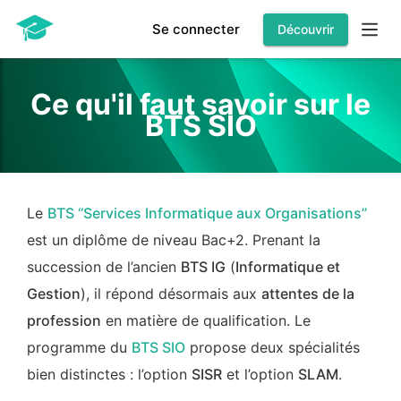
Se connecter
Découvrir
Ce qu'il faut savoir sur le
BTS SIO
Le
BTS “Services Informatique aux Organisations”
est un diplôme de niveau Bac+2. Prenant la
succession de l’ancien
BTS IG
(
Informatique et
Gestion
), il répond désormais aux
attentes de la
profession
en matière de qualification. Le
programme du
BTS SIO
propose deux spécialités
bien distinctes : l’option
SISR
et l’option
SLAM
.