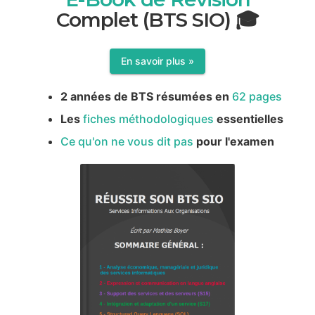
Complet (BTS SIO) 🎓
En savoir plus »
2 années de BTS résumées en
62 pages
Les
fiches méthodologiques
essentielles
Ce qu'on ne vous dit pas
pour l'examen